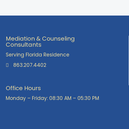
Mediation & Counseling
Consultants
Serving Florida Residence
863.207.4402
Office Hours
Monday – Friday: 08:30 AM – 05:30 PM